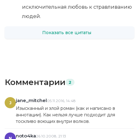
исключительная любовь к стравливанию
людей.
Показать все цитаты
Комментарии
2
jane_mitchel
05.11.2016, 14:48
J
Изысканный и злой роман (как и написано в
аннотации). Как нельзя лучше подходит для
тоскливо воющих внутри волков.
noto4ka
26.10.2008, 21:13
N