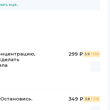
зать ещё...
концентрацию,
299 ₽
3.9
/ 559
сделать
ела
 Остановись.
349 ₽
3.8
/ 218