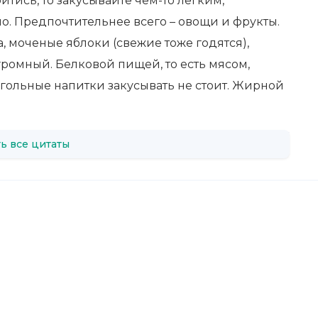
йтись, то закусывайте чем-то легким,
. Предпочтительнее всего – овощи и фрукты.
, моченые яблоки (свежие тоже годятся),
омный. Белковой пищей, то есть мясом,
когольные напитки закусывать не стоит. Жирной
ь все цитаты