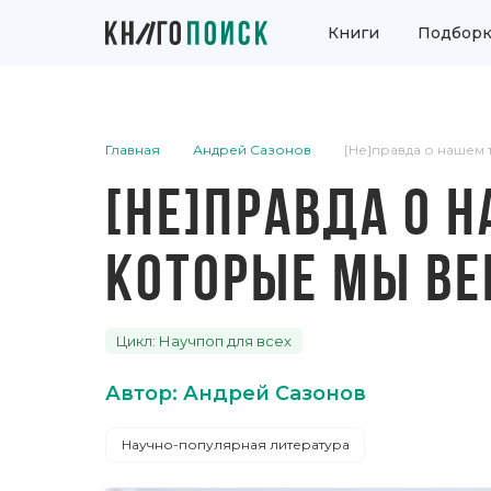
Книги
Подборк
Главная
Андрей Сазонов
[Не]правда о нашем 
[НЕ]ПРАВДА О 
КОТОРЫЕ МЫ В
Цикл: Научпоп для всех
Автор: Андрей Сазонов
Научно-популярная литература