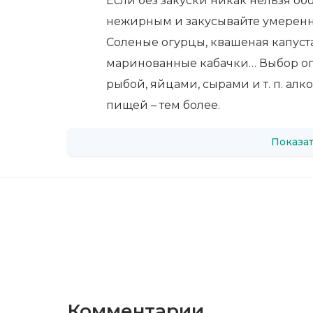
Если без закуски никак нельзя обо
нежирным и закусывайте умеренно
Соленые огурцы, квашеная капуста
маринованные кабачки… Выбор огр
рыбой, яйцами, сырами и т. п. ал
пищей – тем более.
Показат
Комментарии