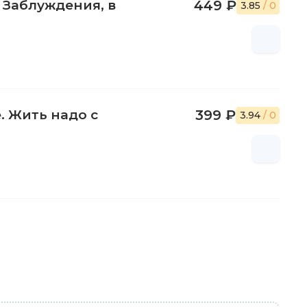
 Заблуждения, в
449 ₽
3.85
/ 0
. Жить надо с
399 ₽
3.94
/ 0