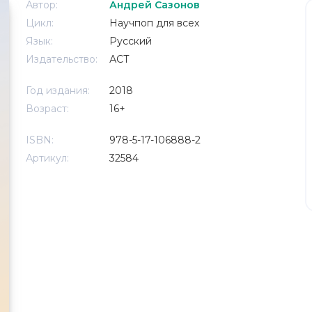
Автор:
Андрей Сазонов
Цикл:
Научпоп для всех
Язык:
Русский
Издательство:
АСТ
Год издания:
2018
Возраст:
16+
ISBN:
978-5-17-106888-2
Артикул:
32584