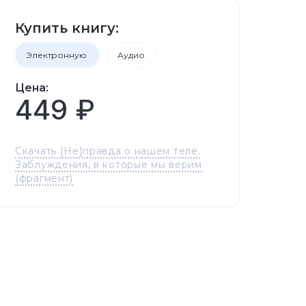
Купить книгу:
Электронную
Аудио
Цена:
449 ₽
Скачать [Не]правда о нашем теле.
Заблуждения, в которые мы верим
(фрагмент)