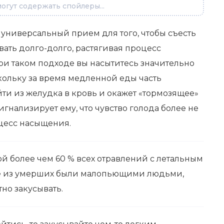
огут содержать спойлеры...
 универсальный прием для того, чтобы съесть
ать долго-долго, растягивая процесс
ри таком подходе вы насытитесь значительно
ольку за время медленной еды часть
ти из желудка в кровь и окажет «тормозящее»
гнализирует ему, что чувство голода более не
оцесс насыщения.
й более чем 60 % всех отравлений с летальным
ие из умерших были малопьющими людьми,
тно закусывать.