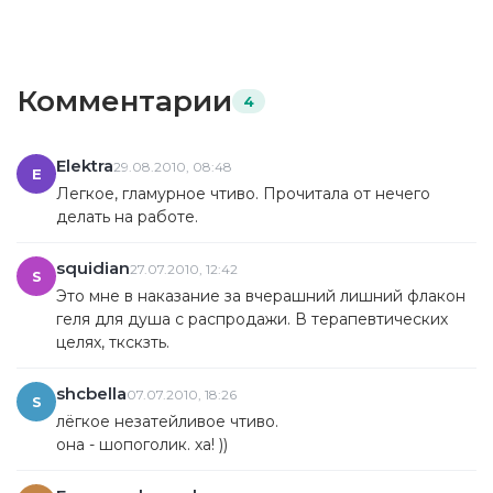
Комментарии
4
Elektra
29.08.2010, 08:48
E
Легкое, гламурное чтиво. Прочитала от нечего
делать на работе.
squidian
27.07.2010, 12:42
S
Это мне в наказание за вчерашний лишний флакон
геля для душа с распродажи. В терапевтических
целях, ткскзть.
shcbella
07.07.2010, 18:26
S
лёгкое незатейливое чтиво.
она - шопоголик. ха! ))