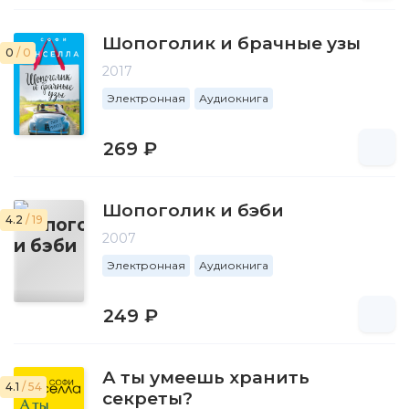
Шопоголик и брачные узы
0
/ 0
2017
Электронная
Аудиокнига
269 ₽
Шопоголик и бэби
4.2
/ 19
2007
Электронная
Аудиокнига
249 ₽
А ты умеешь хранить
4.1
/ 54
секреты?