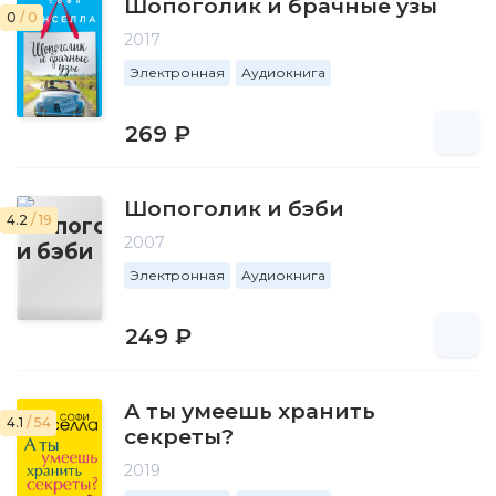
Шопоголик и брачные узы
0
/ 0
2017
Электронная
Аудиокнига
269 ₽
Шопоголик и бэби
4.2
/ 19
2007
Электронная
Аудиокнига
249 ₽
А ты умеешь хранить
4.1
/ 54
секреты?
2019