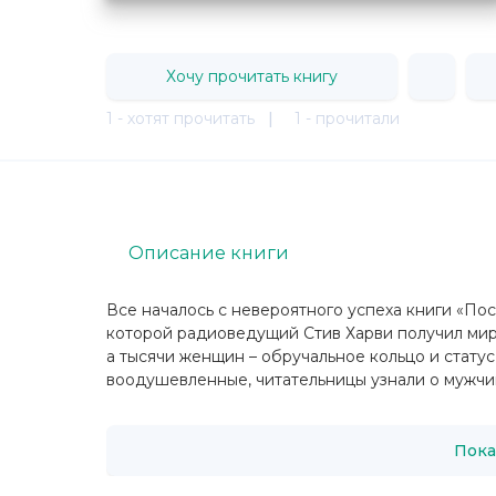
Хочу прочитать книгу
1 - хотят прочитать
|
1 - прочитали
Описание книги
Все началось с невероятного успеха книги «По
которой радиоведущий Стив Харви получил миро
а тысячи женщин – обручальное кольцо и стат
воодушевленные, читательницы узнали о мужчина
Пока