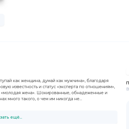
ступай как женщина, думай как мужчина», благодаря
П
вую известность и статус «эксперта по отношениям»,
В
ус «молодая жена». Шокированные, обнадеженные и
х много такого, о чем им никогда не...
зать ещё...