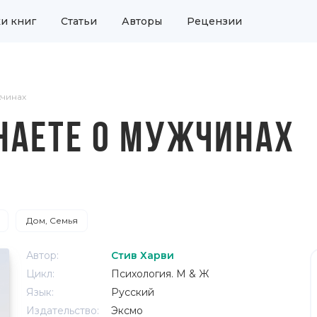
и книг
Статьи
Авторы
Рецензии
жчинах
ЗНАЕТЕ О МУЖЧИНАХ
Дом, Семья
Автор:
Стив Харви
Цикл:
Психология. М & Ж
Язык:
Русский
Издательство:
Эксмо