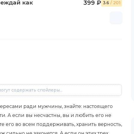
беждай как
399 ₽
3.6
/ 201
огут содержать спойлеры...
тересами ради мужчины, знайте: настоящего
ти. А если вы несчастны, вы и любить его не
ете его во всем поддерживать, хранить верность,
ж сильно не захочется. А если он этих трех