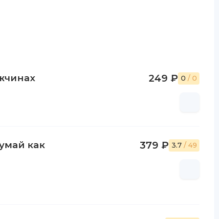
ужчинах
249 ₽
0
/ 0
умай как
379 ₽
3.7
/ 49