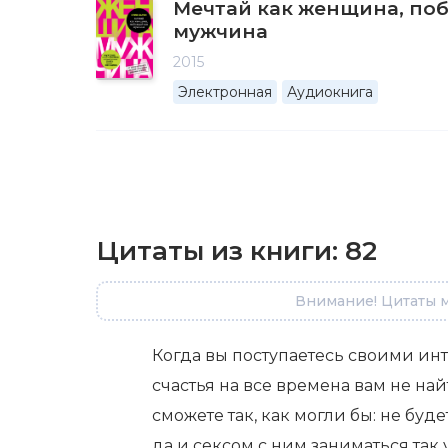
Мечтай как женщина, по
мужчина
2015
Электронная
Аудиокнига
Цитаты из книги:
82
Внимание! Цитаты м
Когда вы поступаетесь своими ин
счастья на все времена вам не най
сможете так, как могли бы: не буд
да и сексом с ним заниматься так у