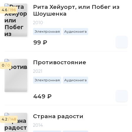
Рита Хейуорт, или Побег из
4.6
/ 196
Шоушенка
2010
Электронная
Аудиокнига
99 ₽
Противостояние
0
/ 0
2021
Электронная
Аудиокнига
449 ₽
Страна радости
4.2
/ 148
2014