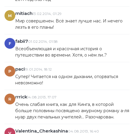
mitiach
13.02.2014, 01:29
M
Мир совершенен. Всё знает лучше нас. И нечего
лезть в его планы!
fabii7
01.02.2014, 01:58
F
Всеобъемлющая и красочная история о
путешествии во времени. Хотя, о нём ли..?
paci
19.01.2014, 18:12
P
Супер! Читается на одном дыхании, оторваться
невозможно!
rrrick
14.08.2013, 17:07
R
Очень слабая книга, как для Кинга, в которой
больше половины посвящено амурному роману а-ля
нуар двух печальных учителей... Разочарован.
Valentina_Cherkashina
04.08.2013, 16:40
V