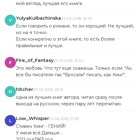
мой взгляд, лучшая его книга.
YulyaKulbachinska
24.02.2018, 16:09
Y
Если говорить о романе, то он хороший. Не лучший,
но на 4 точно.
Если конкретно о этой книге, то есть более
правильные и лучше.
Fire_of_Fantasy
29.10.2016, 15:24
F
Это любовь. Что тут еще скажешь. Только если: "Ах,
все бы писатели так "бросали" писать, как Кинг".
hitcher
07.09.2015, 23:51
H
одна из лучших книг автора. читал сразу после
выхода на русском, через пару лет перечитаю.
Low_Whisper
01.06.2015, 17:29
L
Стивен Кинг - ГЕНИЙ!
У меня всё.Дальше...
2011 год1963 год