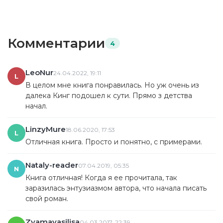
Комментарии
4
LeoNur
24.04.2022, 19:11
L
В целом мне книга понравилась. Но уж очень из
далека Кинг подошел к сути. Прямо з детства
начал.
LinzyMure
18.06.2020, 17:53
L
Отличная книга. Просто и понятно, с примерами.
Nataly-reader
07.04.2019, 05:35
N
Книга отличная! Когда я ее прочитала, так
заразилась энтузиазмом автора, что начала писать
свой роман.
Zyamavasilisa
04.03.2017, 22:39