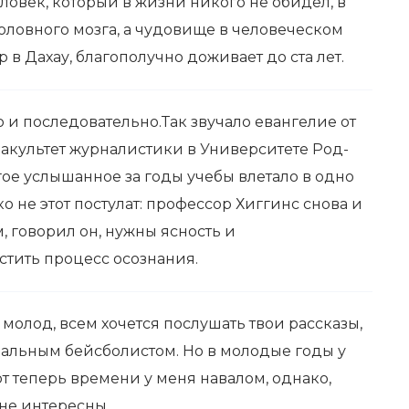
овек, который в жизни никого не обидел, в
головного мозга, а чудовище в человеческом
 в Дахау, благополучно доживает до ста лет.
о и последовательно.Так звучало евангелие от
факультет журналистики в Университете Род-
ое услышанное за годы учебы влетало в одно
ко не этот постулат: профессор Хиггинс снова и
, говорил он, нужны ясность и
устить процесс осознания.
 молод, всем хочется послушать твои рассказы,
альным бейсболистом. Но в молодые годы у
от теперь времени у меня навалом, однако,
не интересны.