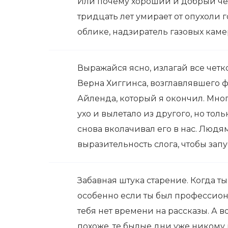
Или почему хороший и добрый чел
тридцать лет умирает от опухоли 
облике, надзиратель газовых камер
Выражайся ясно, излагай все четк
Верна Хиггинса, возглавлявшего 
Айленда, который я окончил. Мног
ухо и вылетало из другого, но толь
снова вколачивал его в нас. Людям
выразительность слога, чтобы зап
Забавная штука старение. Когда ты
особенно если ты был профессион
тебя нет времени на рассказы. А в
похоже, те былые дни уже никому 