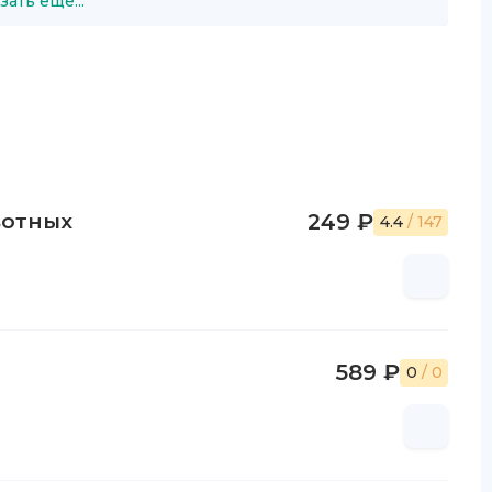
зать ещё...
вотных
249 ₽
4.4
/ 147
589 ₽
0
/ 0