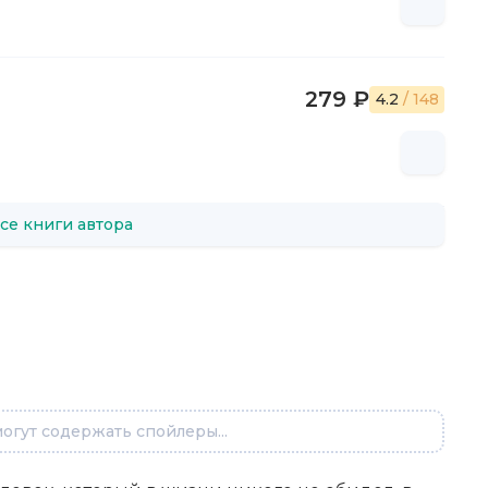
279 ₽
4.2
/ 148
се книги автора
огут содержать спойлеры...