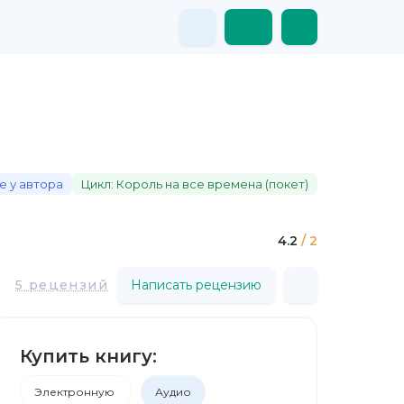
е у автора
Цикл: Король на все времена (покет)
4.2
/ 2
5 рецензий
Написать рецензию
Купить книгу:
Электронную
Аудио