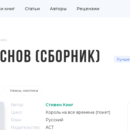
и книг
Статьи
Авторы
Рецензии
ник)
СНОВ (СБОРНИК)
Лучше
Ужасы, мистика
Автор:
Стивен Кинг
Цикл:
Король на все времена (покет)
Язык:
Русский
Издательство:
АСТ