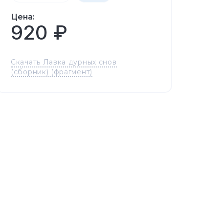
Цена:
920 ₽
Скачать Лавка дурных снов
(сборник) (фрагмент)