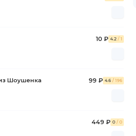
10 ₽
4.2
/ 1
 из Шоушенка
99 ₽
4.6
/ 196
449 ₽
0
/ 0