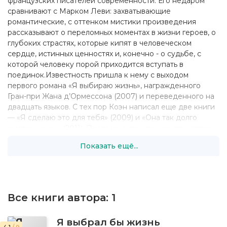
французских писателей современности. Его недаром
сравнивают с Марком Леви: захватывающие
романтические, с оттенком мистики произведения
рассказывают о переломных моментах в жизни героев, о
глубоких страстях, которые кипят в человеческом
сердце, истинных ценностях и, конечно - о судьбе, с
которой человеку порой приходится вступать в
поединок.Известность пришла к нему с выходом
первого романа «Я выбираю жизнь», награжденного
Гран-при Жана д’Ормессона (2007) и переведенного на
двадцать языков. С тех пор Коэн написал еще две книги
— «Я сделаю это для тебя» (2009) и «Она так долго
снилась мне...» (2011). Права на экранизацию двух первых
романов уже куплены, по ним снимаются фильмы.
Показать ещё...
Все книги автора:
1
Я выбрал бы жизнь