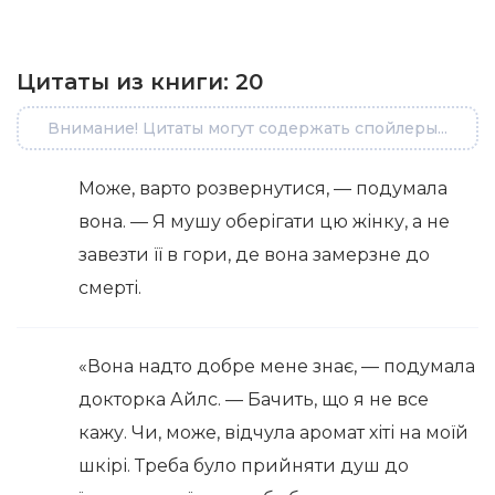
Цитаты из книги:
20
Внимание! Цитаты могут содержать спойлеры...
Може, варто розвернутися, — подумала
вона. — Я мушу оберігати цю жінку, а не
завезти її в гори, де вона замерзне до
смерті.
«Вона надто добре мене знає, — подумала
докторка Айлс. — Бачить, що я не все
кажу. Чи, може, відчула аромат хіті на моїй
шкірі. Треба було прийняти душ до