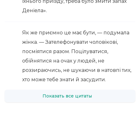
їхнього приїзду, треба було змити запах
Деніела».
Як же приємно це має бути, — подумала
жінка. — Зателефонувати чоловікові,
посміятися разом. Поцілуватися,
обійнятися на очах у людей, не
роззираючись, не шукаючи в натовпі тих,
хто може тебе знати й засудити.
Показать все цитаты