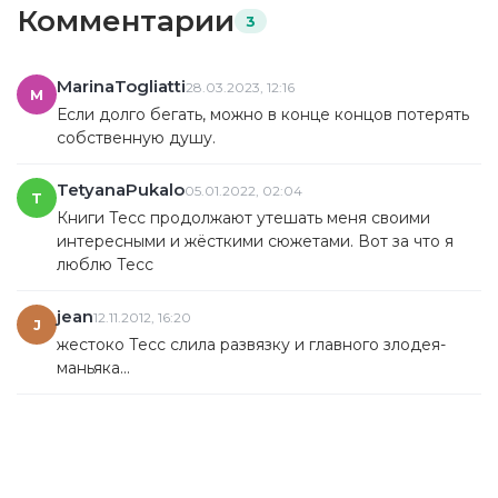
Комментарии
3
MarinaTogliatti
28.03.2023, 12:16
M
Если долго бегать, можно в конце концов потерять
собственную душу.
TetyanaPukalo
05.01.2022, 02:04
T
Книги Тесс продолжают утешать меня своими
интересными и жёсткими сюжетами. Вот за что я
люблю Тесс
jean
12.11.2012, 16:20
J
жестоко Тесс слила развязку и главного злодея-
маньяка...