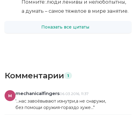
Помните: люди ленивы и нелюбопытны,
а думать – самое тяжелое в мире занятие.
Показать все цитаты
Комментарии
1
mechanicalfingers
06.03.2016, 11:37
M
'...нас завоёвывают изнутри,а не снаружи,
без помощи оружия-гораздо хуже..."