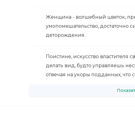
Женщина - волшебный цветок, при
умопомешательство, достаточно си
деторождения.
Поистине, искусство властителя с
делать вид, будто управляешь не
отвечая на укоры подданных, что с
Показат