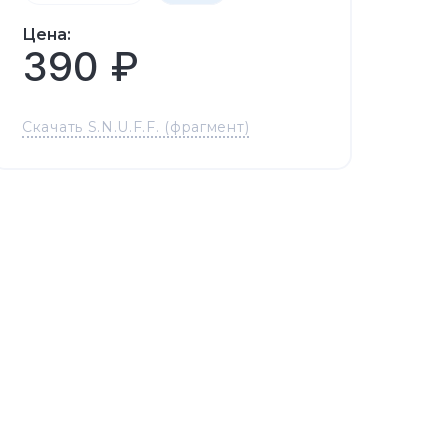
Цена:
390 ₽
Скачать S.N.U.F.F. (фрагмент)