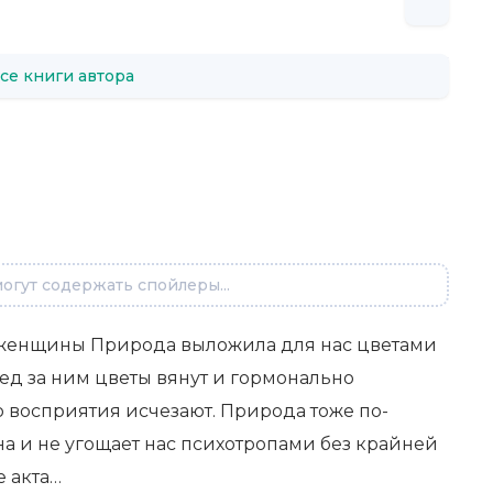
се книги автора
огут содержать спойлеры...
женщины Природа выложила для нас цветами
лед за ним цветы вянут и гормонально
восприятия исчезают. Природа тоже по-
на и не угощает нас психотропами без крайней
 акта…