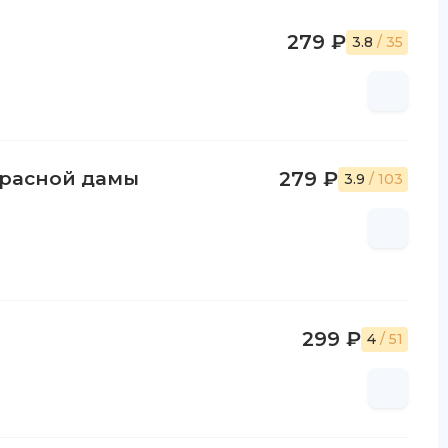
279 ₽
3.8
/ 35
красной дамы
279 ₽
3.9
/ 103
299 ₽
4
/ 51