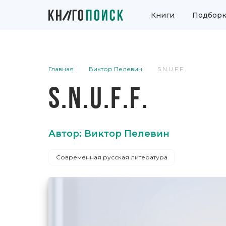
Книги
Подборк
Главная
Виктор Пелевин
S.N.U.F.F.
S.N.U.F.F.
Автор: Виктор Пелевин
Современная русская литература