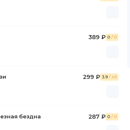
389 ₽
0
/ 0
зи
299 ₽
3.9
/ 43
лезная бездна
287 ₽
0
/ 0