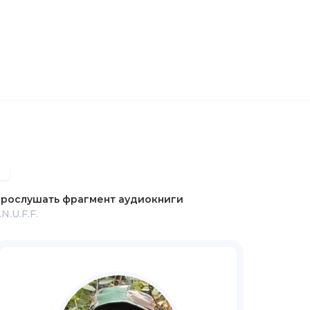
рослушать фрагмент аудиокниги
.N.U.F.F.