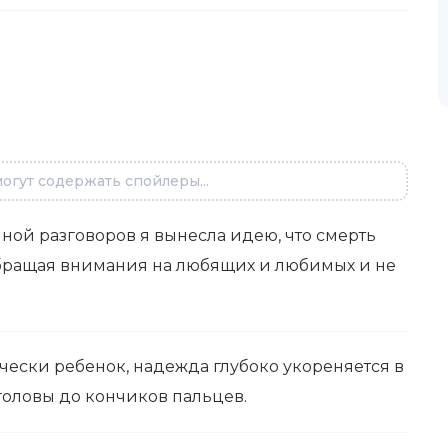
огут содержать спойлеры...
ой разговоров я вынесла идею, что смерть
 обращая внимания на любящих и любимых и не
тически ребенок, надежда глубоко укореняется в
 головы до кончиков пальцев.