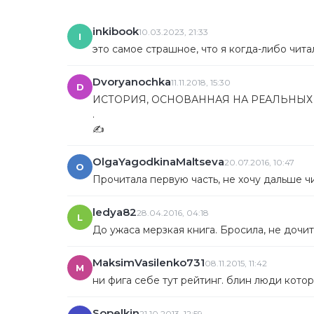
inkibook
10.03.2023, 21:33
I
это самое страшное, что я когда-либо чита
Dvoryanochka
11.11.2018, 15:30
D
ИСТОРИЯ, ОСНОВАННАЯ НА РЕАЛЬНЫХ
.
✍
OlgaYagodkinaMaltseva
20.07.2016, 10:47
O
Прочитала первую часть, не хочу дальше ч
ledya82
28.04.2016, 04:18
L
До ужаса мерзкая книга. Бросила, не дочи
MaksimVasilenko731
08.11.2015, 11:42
M
ни фига себе тут рейтинг. блин люди кото
Sopelkin
21.10.2013, 12:59