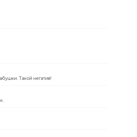
абушки. Такой негатив!
к.