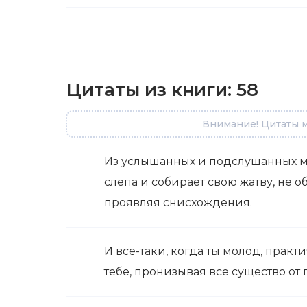
Цитаты из книги:
58
Внимание! Цитаты м
Из услышанных и подслушанных мн
слепа и собирает свою жатву, не
проявляя снисхождения.
И все-таки, когда ты молод, прак
тебе, пронизывая все существо от