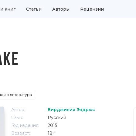
и книг
Статьи
Авторы
Рецензии
АКЕ
ная литература
Автор:
Вирджиния Эндрюс
Язык:
Русский
Год издания:
2015
Возраст:
18+