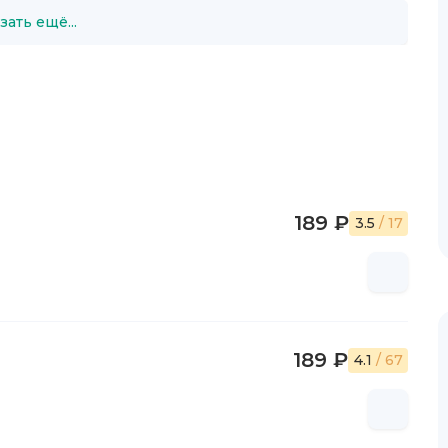
зать ещё...
189 ₽
3.5
/ 17
189 ₽
4.1
/ 67