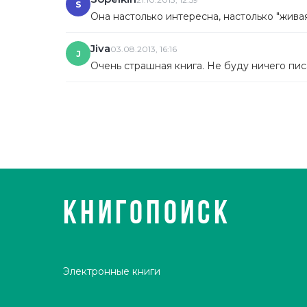
S
Она настолько интересна, настолько "живая
Jiva
03.08.2013, 16:16
J
Очень страшная книга. Не буду ничего писа
КНИГОПОИСК
Электронные книги