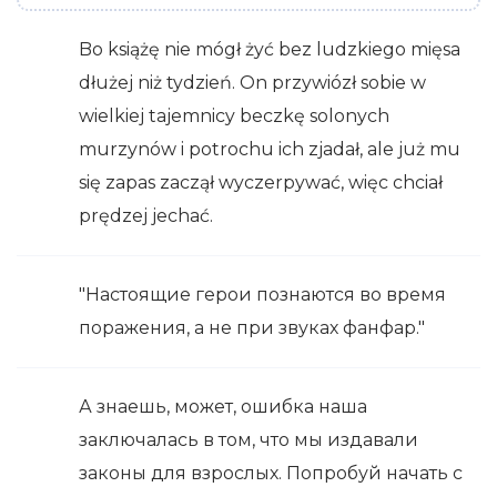
Bo książę nie mógł żyć bez ludzkiego mięsa
dłużej niż tydzień. On przywiózł sobie w
wielkiej tajemnicy beczkę solonych
murzynów i potrochu ich zjadał, ale już mu
się zapas zaczął wyczerpywać, więc chciał
prędzej jechać.
"Настоящие герои познаются во время
поражения, а не при звуках фанфар."
А знаешь, может, ошибка наша
заключалась в том, что мы издавали
законы для взрослых. Попробуй начать с