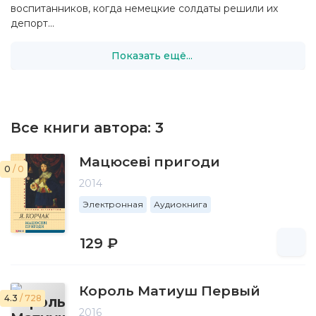
воспитанников, когда немецкие солдаты решили их
депорт...
Показать ещё...
Все книги автора:
3
Мацюсеві пригоди
0
/ 0
2014
Электронная
Аудиокнига
129 ₽
Король Матиуш Первый
4.3
/ 728
2016