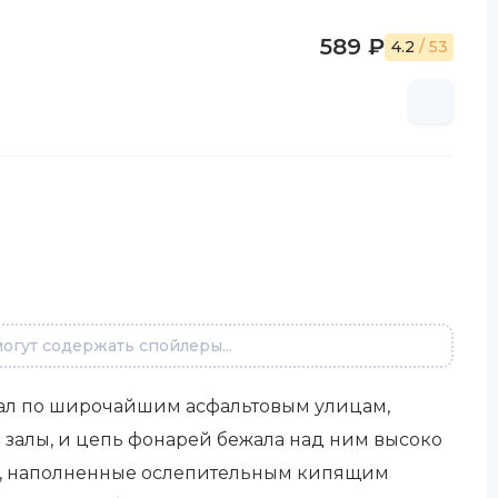
589 ₽
4.2
/ 53
огут содержать спойлеры...
хал по широчайшим асфальтовым улицам,
 залы, и цепь фонарей бежала над ним высоко
ы, наполненные ослепительным кипящим