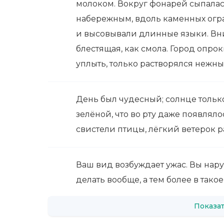
молоком. Вокруг фонарей сыпалась
набережным, вдоль каменных огра
и высовывали длинные языки. Вни
блестящая, как смола. Город опрок
уплыть, только растворялся нежн
День был чудесный; солнце только 
зелёной, что во рту даже появлял
свистели птицы, лёгкий ветерок р
Ваш вид возбуждает ужас. Вы нар
делать вообще, а тем более в такое
Показат