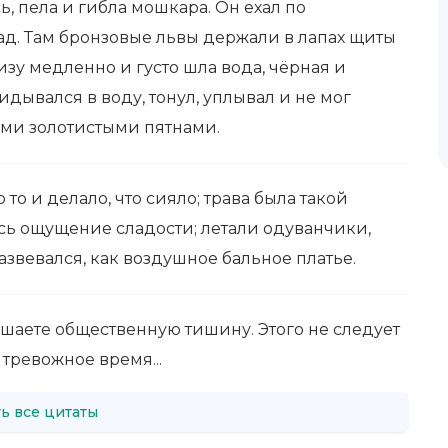
, пела и гибла мошкара. Он ехал по
д. Там бронзовые львы держали в лапах щиты
зу медленно и густо шла вода, чёрная и
идывался в воду, тонул, уплывал и не мог
ыми золотистыми пятнами.
то и делало, что сияло; трава была такой
ось ощущение сладости; летали одуванчики,
азвевался, как воздушное бальное платье.
ушаете общественную тишину. Этого не следует
 тревожное время...
ь все цитаты