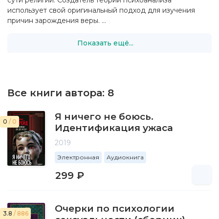
сути религии. Создатель теории психоанализа
использует свой оригинальный подход для изучения
причин зарождения веры. ...
Показать ещё...
Все книги автора:
8
Я ничего не боюсь.
0
/ 0
Идентификация ужаса
2019
Электронная
Аудиокнига
299 ₽
Очерки по психологии
3.8
/ 886