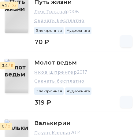
Путь жизни
4.5
/ 132
Лев Толстой
2008
Скачать бесплатно
Электронная
Аудиокнига
70 ₽
Молот ведьм
3.4
/ 11
Яков Шпренгер
2017
Скачать бесплатно
Электронная
Аудиокнига
319 ₽
Валькирии
0
/ 0
Пауло Коэльо
2014