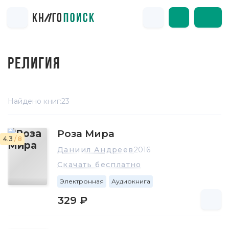
РЕЛИГИЯ
Найдено книг:
23
Роза Мира
4.3
/ 8
Даниил Андреев
2016
Скачать бесплатно
Электронная
Аудиокнига
329 ₽