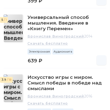
399 ₽
Универсальный способ
5
/ 1
мышления. Введение в
«Книгу Перемен»
Бронислав Виногродский
2014
Скачать бесплатно
Электронная
Аудиокнига
639 ₽
Искусство игры с миром.
3.9
/ 18
Смысл победы в победе над
смыслами
Бронислав Виногродский
2016
Скачать бесплатно