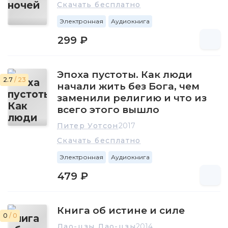
Скачать бесплатно
Электронная
Аудиокнига
299 ₽
Эпоха пустоты. Как люди
2.7
/ 23
начали жить без Бога, чем
заменили религию и что из
всего этого вышло
Питер Уотсон
2017
Скачать бесплатно
Электронная
Аудиокнига
479 ₽
Книга об истине и силе
0
/ 0
Лао-цзы Лао-цзы
2014