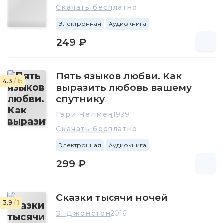
Скачать бесплатно
Электронная
Аудиокнига
249 ₽
Пять языков любви. Как
4.3
/ 15
выразить любовь вашему
спутнику
Гэри Чепмен
1999
Скачать бесплатно
Электронная
Аудиокнига
299 ₽
Сказки тысячи ночей
3.9
/ 1
Э. Джонстон
2016