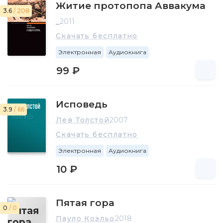
Житие протопопа Аввакума
3.6
/ 208
_
2011
Скачать бесплатно
Электронная
Аудиокнига
99 ₽
Исповедь
3.9
/ 66
Лев Толстой
2007
Скачать бесплатно
Электронная
Аудиокнига
10 ₽
Пятая гора
0
/ 0
Пауло Коэльо
2018