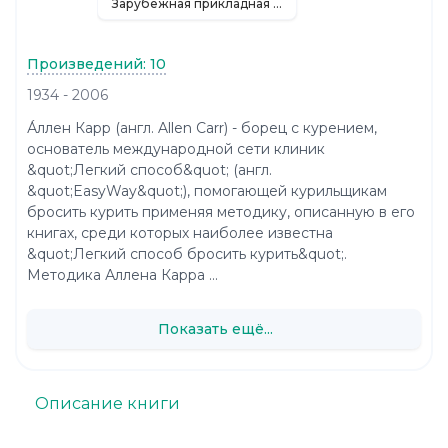
Зарубежная прикладная и научно-популярная литература
Произведений: 10
1934 - 2006
А́ллен Карр (англ. Allen Carr) - борец с курением,
основатель международной сети клиник
&quot;Легкий способ&quot; (англ.
&quot;EasyWay&quot;), помогающей курильщикам
бросить курить применяя методику, описанную в его
книгах, среди которых наиболее известна
&quot;Легкий способ бросить курить&quot;.
Методика Аллена Карра ...
Показать ещё...
Описание книги