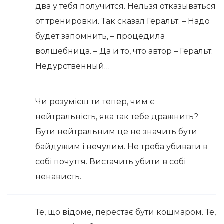
два у тебя получится. Нельзя отказываться
от тренировки. Так сказал Геральт. – Надо
будет запомнить, – процедила
волшебница. – Да и то, что автор – Геральт.
Недурственный…
Чи розумієш ти тепер, чим є
нейтральність, яка так тебе дражнить?
Бути нейтральним це не значить бути
байдужим і нечулим. Не треба убивати в
собі почуття. Вистачить убити в собі
ненависть.
Те, що відоме, перестає бути кошмаром. Те,