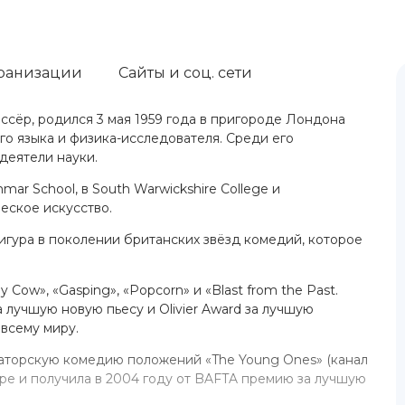
ранизации
Сайты и соц. сети
иссёр, родился 3 мая 1959 года в пригороде Лондона
о языка и физика-исследователя. Среди его
деятели науки.
mmar School, в South Warwickshire College и
еское искусство.
игура в поколении британских звёзд комедий, которое
y Cow», «Gasping», «Popcorn» и «Blast from the Past.
а лучшую новую пьесу и Olivier Award за лучшую
 всему миру.
оваторскую комедию положений «The Young Ones» (канал
ире и получила в 2004 году от BAFTA премию за лучшую