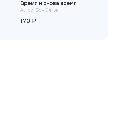
Время и снова время
Автор:
Бен Элтон
170 ₽