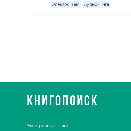
В 2007 году Бен Элтон был награждён Special
Электронная
Аудиокнига
телевидения в Люцерне (Швейцария) за его вкл
Женат на австралийской саксофонистке Софии Г
Живя в Австралии долгое время, получил второ
Австралии в городе Фримантл.
КНИГОПОИСК
Электронные книги