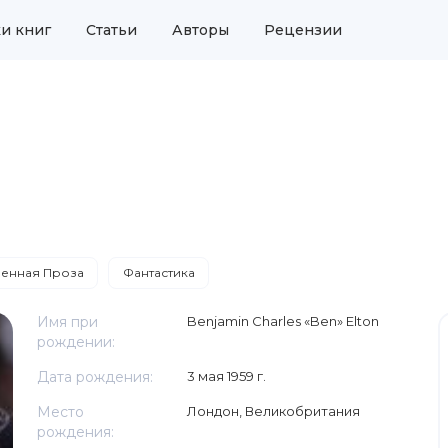
и книг
Статьи
Авторы
Рецензии
енная Проза
Фантастика
Имя при
Benjamin Charles «Ben» Elton
рождении:
Дата рождения:
3 мая 1959 г.
Место
Лондон, Великобритания
рождения: