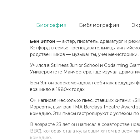
Биография
Библиография
Эк
Бен Элтон
— актер, писатель, драматург и реж
Кэтфорд в семье преподавательницы английског
родственников — музыканты, ученые-историки, 
Учился в Stillness Junior School и Godalming Gra
Университете Манчестера, где изучал драматич
Бен Элтон зарекомендовал себя как ведущая ф
возникло в 1980-х годах.
Он написал несколько пьес, ставших хитами: «Sill
Popcorn», выиграл TMA Barclays Theatre Award з
комедию. Эти пьесы гастролируют с успехом по
В возрасте 23 лет он написал в соавторстве н
BBC), которая стала культовым хитом во всем м
комедию.