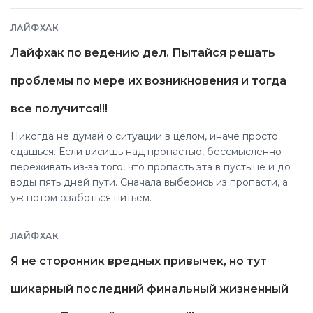
висишь над пропастью, бессмысленно переживать из-за
того, что пропасть эта в пустыне и до воды пять дней
ЛАЙФХАК
пути. Сначала выберись из пропасти, а уж потом
озаботься питьем.
Лайфхак по ведению дел. Пытайся решать
проблемы по мере их возникновения и тогда
все получится!!!
Никогда не думай о ситуации в целом, иначе просто
сдашься. Если висишь над пропастью, бессмысленно
переживать из-за того, что пропасть эта в пустыне и до
воды пять дней пути. Сначала выберись из пропасти, а
уж потом озаботься питьем.
ЛАЙФХАК
Я не сторонник вредных привычек, но тут
шикарный последний финальный жизненный