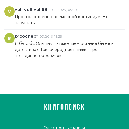
vell-vell-vell68
26.05.2023, 09:10
V
Пространственно-временной континиум. Не
нарушать!
brpochep
11.03.2016, 15:29
B
Я бы с бООльшим натяжением оставил бы ее в
детективах. Так, очередная книжка про
попаданцев-боевичок.
КНИГОПОИСК
Электронные книги