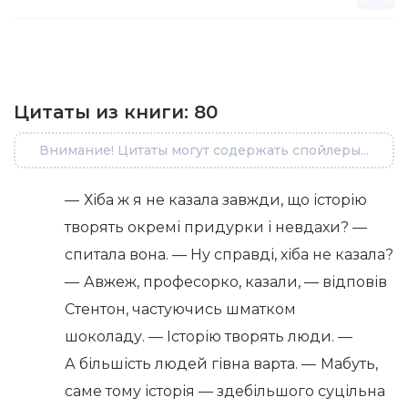
Цитаты из книги:
80
Внимание! Цитаты могут содержать спойлеры...
— Хіба ж я не казала завжди, що історію
творять окремі придурки і невдахи? —
спитала вона. — Ну справді, хіба не казала?
— Авжеж, професорко, казали, — відповів
Стентон, частуючись шматком
шоколаду. — Історію творять люди. —
А більшість людей гівна варта. — Мабуть,
саме тому історія — здебільшого суцільна