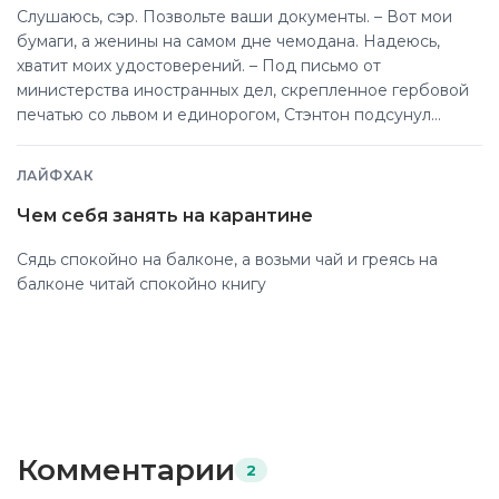
Слушаюсь, сэр. Позвольте ваши документы. – Вот мои
бумаги, а женины на самом дне чемодана. Надеюсь,
хватит моих удостоверений. – Под письмо от
министерства иностранных дел, скрепленное гербовой
печатью со львом и единорогом, Стэнтон подсунул
купюру в десять крон. – Смотрите, кто-то оставил деньги.
Возьмите себе. Хозяин вряд ли найдется. Портье забрал
ЛАЙФХАК
деньги и подал ключ.
Чем себя занять на карантине
Сядь спокойно на балконе, а возьми чай и греясь на
балконе читай спокойно книгу
Комментарии
2