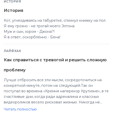
ИСТОРИЯ
История
Кот, угнездиваясь на табуретке, спихнул книжку на пол.
Я ему грозно - не трогай моего Элтона.
Муж и сын, хором - Джона?!
Я в ответ, оскорблённо - Бена!
ЛАЙФХАК
Как справиться с тревогой и решить сложную
проблему
Лучше отбросить все эти мысли, сосредоточиться на
конкретной минуте, потом на следующей.Так он
поступал во времена «Кремня наперекор Крутизне», в те
счастливые дни, когда ради адреналина и классных
видеороликов весело рисковал жизнью. Никогда не
думай о ситуации в целом, иначе просто сдашься. Если
Читать полностью