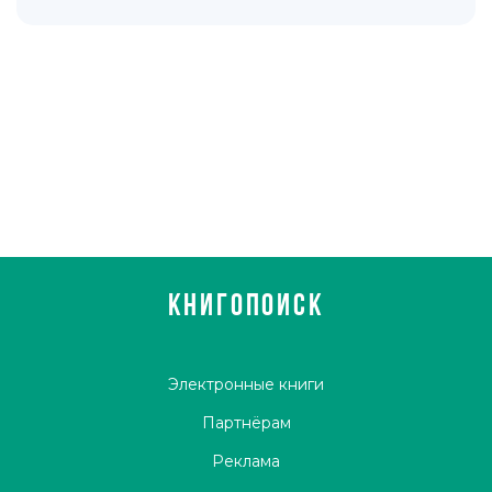
поклонником которого являюсь. Я почитаю себя
продуктом «развлекательного крыла» сюрреалистов —
то есть использую эстетику фантастики для того, чтобы
сделать нечто обратное утешению».
КНИГОПОИСК
Электронные книги
Партнёрам
Реклама