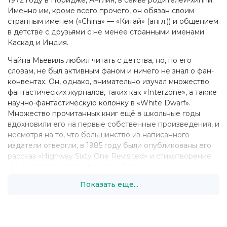
1972 году в Норидже, Англия, в семье родителей-хиппи.
Именно им, кроме всего прочего, он обязан своим
странным именем («China» — «Китай» (англ.)) и общением
в детстве с друзьями с не менее странными именами
Каскад и Индия.
Чайна Мьевиль любил читать с детства, но, по его
словам, не был активным фаном и ничего не знал о фан-
конвентах. Он, однако, внимательно изучал множество
фантастических журналов, таких как «Interzone», а также
научно-фантастическую колонку в «White Dwarf».
Множество прочитанных книг ещё в школьные годы
вдохновили его на первые собственные произведения, и
несмотря на то, что большинство из написанного
издатели отвергли, в 1985 году были опубликованы его
рассказ «Highway Sixty One Revisited» и стихотворение
«Ex-Beatles in Seance by Steve Bailey».
Показать ещё...
С раннего детства Чайна жил в Лондоне, учился в
школе-интернате. Когда ему было восемнадцать лет, он
год проработал в Египте и Зимбабве, где преподавал
английский язык. С тех пор у него сохранился интерес к