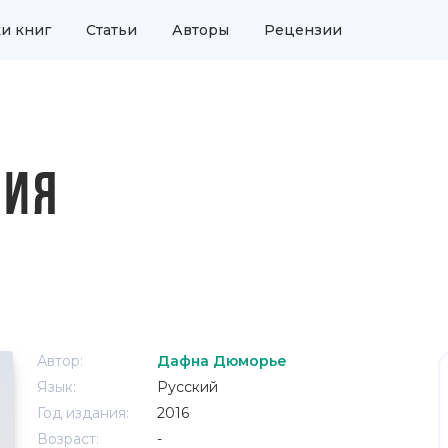
и книг
Статьи
Авторы
Рецензии
НИЯ
Автор:
Дафна Дюморье
Язык:
Русский
Год издания:
2016
Возраст:
-