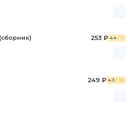
(сборник)
253 ₽
4.4
/ 11
249 ₽
4.3
/ 26