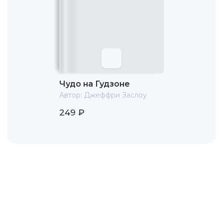
Чудо на Гудзоне
Автор:
Джеффри Заслоу
249 ₽