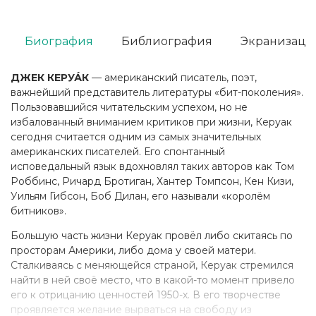
Биография
Библиография
Экранизаци
ДЖЕК КЕРУА́К
— американский писатель, поэт,
важнейший представитель литературы «бит-поколения».
Пользовавшийся читательским успехом, но не
избалованный вниманием критиков при жизни, Керуак
сегодня считается одним из самых значительных
американских писателей. Его спонтанный
исповедальный язык вдохновлял таких авторов как Том
Роббинс, Ричард Бротиган, Хантер Томпсон, Кен Кизи,
Уильям Гибсон, Боб Дилан, его называли «королём
битников».
Большую часть жизни Керуак провёл либо скитаясь по
просторам Америки, либо дома у своей матери.
Сталкиваясь с меняющейся страной, Керуак стремился
найти в ней своё место, что в какой-то момент привело
его к отрицанию ценностей 1950-х. В его творчестве
проявляется желание вырваться на свободу из