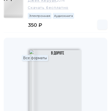
Джек Керуак
2014
спустя стал выпускать и собственный спортивный
Скачать бесплатно
бюллетень, который продавал своим знакомым в
Лоуэлле.
Электронная
Аудиокнига
В дальнейшем спортивные успехи сделали его звездой
350 ₽
местной футбольной команды, что позволило ему
получить стипендию в Бостонском колледже и
Колумбийском университете в Нью-Йорке. Он поступил
в Колумбийский университет, проведя требуемый для
стипендии год в школе Horace Mann School. Именно в
Нью-Йорке Керуак повстречался с людьми, с которыми
Все форматы
ему предстояло путешествовать вокруг света, и с
будущими персонажами многих из его романов — так
называемым «разбитым поколением», включавшим таких
людей как Аллен Гинзберг, Нил Кэссиди и Уильям
Берроуз. Керуак сломал ногу, играя в футбол, и
постоянно спорил с тренером, поэтому его спортивная
стипендия не была продлена; он оставил университет на
втором курсе и в 1942 ушёл в торговый флот. В 1943 он
переходит в военно-морской флот США, но во время
Второй мировой войны его оттуда списали на
психиатрическом основании — он был «индифферентно