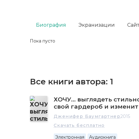
Биография
Экранизации
Сайт
Пока пусто
Все книги автора:
1
ХОЧУ… выглядеть стильно
свой гардероб и изменит
Дженифер Баумгартнер
2015
Скачать бесплатно
Электронная
Аудиокнига