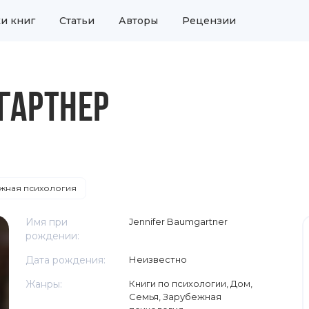
и книг
Статьи
Авторы
Рецензии
ГАРТНЕР
жная психология
Имя при
Jennifer Baumgartner
рождении:
Дата рождения:
Неизвестно
Жанры:
Книги по психологии
,
Дом,
Семья
,
Зарубежная