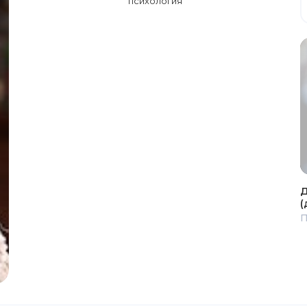
психология
Д
(
П