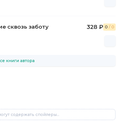
е сквозь заботу
328 ₽
0
/ 0
се книги автора
огут содержать спойлеры...