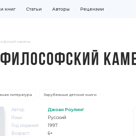
и книг
Статьи
Авторы
Рецензии
софский камень
И ФИЛОСОФСКИЙ КАМ
ная литература
Зарубежные детские книги
Автор:
Джоан Роулинг
Язык:
Русский
Год издания:
1997
Возраст:
6+