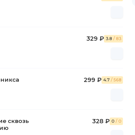
329 ₽
3.8
/ 83
еникса
299 ₽
4.7
/ 568
ие сквозь
328 ₽
0
/ 0
гию