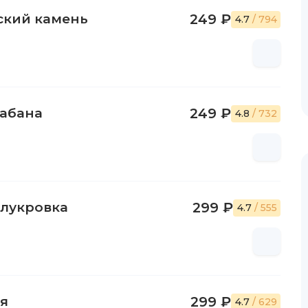
ский камень
249 ₽
4.7
/ 794
кабана
249 ₽
4.8
/ 732
олукровка
299 ₽
4.7
/ 555
ня
299 ₽
4.7
/ 629