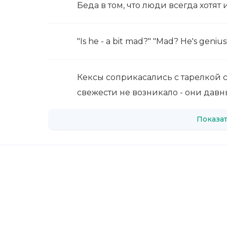
Беда в том, что люди всегда хотят
"Is he - a bit mad?" "Mad? He's genius!
Кексы соприкасались с тарелкой с
свежести не возникало - они давн
Показат