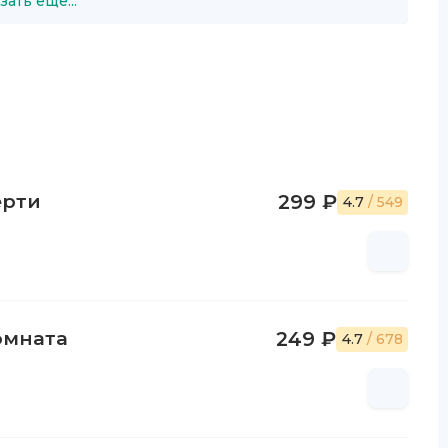
зать ещё...
ерти
299 ₽
4.7
/ 549
омната
249 ₽
4.7
/ 678