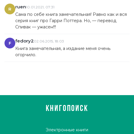
ruen
10.01.2021, 07:31
R
Сама по себе книга замечательная! Равно как и вся
серия книг про Гарри Поттера. Но, — перевод
Спивак — ужасен!!!
fedory2
02.06.2015, 18:03
F
Книга замечательная, а издание меня очень
огорчило.
КНИГОПОИСК
Электронные книги