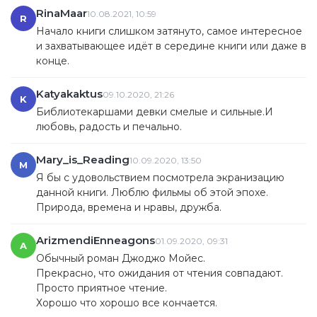
газовым покрывалом,Под туманным серебром?Я вижу
RinaMaar
10.08.2021, 10:59
R
тебя,Парящую в свежем голубом воздухе,Овеваемую
Начало книги слишком затянуто, самое интересное
светлыми ветрами,Попирающую ногой солнечный свет,И
и захватывающее идёт в середине книги или даже в
волны, предвещающие тебя,Зыбятся и играютПеском у
конце.
моих ног.[* Венера, переплывающая море (лат.).
]⠀⠀⠀⠀⠀⠀⠀НОЧНЫЕ ОБЛАКАБелые лунные кобылицы
Katyakaktus
09.10.2020, 21:26
бегут по небу,Ударяя золотыми копытцами в горнее
K
Библиотекаршами девки смелые и сильные.И
стекло;Белые лунные кобылицы замирают на задних
любовь, радость и печально.
ногах,Стуча передними в зеленые фарфоровые
двери дальних небес.Летите вперед,
Mary_is_Reading
кобылицы,Напрягите все свои силы,Рассейте молочный
10.09.2020, 13:50
M
тyман звезд,Иначе солнечный тигр обрушится на васИ
Я бы с удовольствием посмотрела экранизацию
вы погибнете в его пламенеющей пасти.
данной книги. Люблю фильмы об этой эпохе.
Природа, времена и нравы, дружба.
ArizmendiEnneagons
01.09.2020, 09:31
A
Обычный роман Джоджо Мойес.
Прекрасно, что ожидания от чтения совпадают.
Просто приятное чтение.
Хорошо что хорошо все кончается.