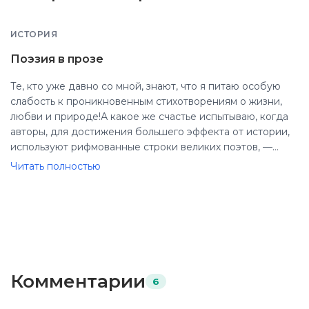
ИСТОРИЯ
Поэзия в прозе
Те, кто уже давно со мной, знают, что я питаю особую
слабость к проникновенным стихотворениям о жизни,
любви и природе!А какое же счастье испытываю, когда
авторы, для достижения большего эффекта от истории,
используют рифмованные строки великих поэтов, —
даже не представляете!Чувственный мадригал в книге
Читать полностью
«Дарующий звёзды» добавил особую остринку в сюжет.
Открыл мне чудесную поэтессу-имажистку Эми Лоуэлл.
Вот несколько стихотворений её пера!⠀⠀⠀⠀⠀⠀⠀⠀VENUS
TRANSIENS *Скажи мне,Была ли ВенераПрекрасней, чем
ты,Когда она взлеталаНа горбатые волны,Плывя к
берегуВ своей фестончатой раковине?Было ли то, что
виделБоттичелли, красивее виденного мною?Казались
Комментарии
6
ли бутоны,Которыми он осыпал свой идеал,Ярче слов,
что я набрасываю на тебя,Дабы спрятать твою красуПод