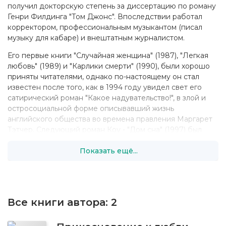
получил докторскую степень за диссертацию по роману
Генри Филдинга "Том Джонс". Впоследствии работал
корректором, профессиональным музыкантом (писал
музыку для кабаре) и внештатным журналистом.
Его первые книги "Случайная женщина" (1987), "Легкая
любовь" (1989) и "Карлики смерти" (1990), были хорошо
приняты читателями, однако по-настоящему он стал
известен после того, как в 1994 году увидел свет его
сатирический роман "Какое надувательство!", в злой и
остросоциальной форме описывавший жизнь
английского общества во времена правления Маргарет
Тэтчер. Следующий роман Коу - "Дом сна" (1997) был
высоко оценен не только читателями, но и литературной
Показать ещё...
критикой, и был удостоен у себя на родине премии
Английской гильдии писателей и литературной премии
Медичи во Франции.
Помимо художественной литературы, Коу является
автором двух биографических книг, посвященных
Все книги автора:
2
киноактерам Хамфри Богарту (вышла в 1991) и Джеймсу
Стюарту (1994).