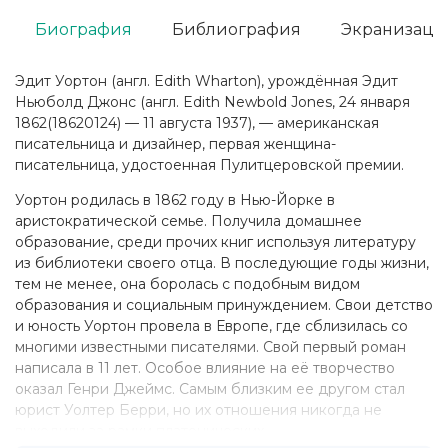
Биография
Библиография
Экранизаци
Эдит Уортон (англ. Edith Wharton), урождённая Эдит
Ньюболд Джонс (англ. Edith Newbold Jones, 24 января
1862(18620124) — 11 августа 1937), — американская
писательница и дизайнер, первая женщина-
писательница, удостоенная Пулитцеровской премии.
Уортон родилась в 1862 году в Нью-Йорке в
аристократической семье. Получила домашнее
образование, среди прочих книг используя литературу
из библиотеки своего отца. В последующие годы жизни,
тем не менее, она боролась с подобным видом
образования и социальным принуждением. Свои детство
и юность Уортон провела в Европе, где сблизилась со
многими известными писателями. Свой первый роман
написала в 11 лет. Особое влияние на её творчество
оказал Генри Джеймс. Самым близким ее другом стал
юрист Уолтер Берри, но их отношения никогда не
выходили за рамки платонических.