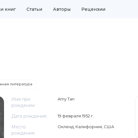
и книг
Статьи
Авторы
Рецензии
ная литература
Имя при
Amy Tan
рождении:
Дата рождения:
19 февраля 1952 г.
Место
Окленд, Калифорния, США
рождения: