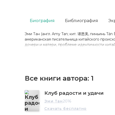
Биография
Библиография
Эк
Эми Тан (англ. Amy Tan; кит. 谭恩美, пиньинь Tán Ē
американская писательница китайского проис
дочери и матери, проблеме идентичности китай
Все книги автора:
1
Клуб радости и удачи
Эми Тан
2016
Скачать бесплатно