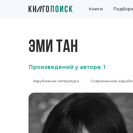
Книги
Подборк
ЭМИ ТАН
Произведений у автора: 1
Зарубежная литература
Современная зарубеж