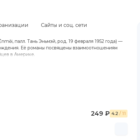
ранизации
Сайты и соц. сети
nměi, палл. Тань Эньмэй, род. 19 февраля 1952 года) —
хождения. Её романы посвящены взаимоотношениям
цев в Америке.
249 ₽
4.2
/ 11