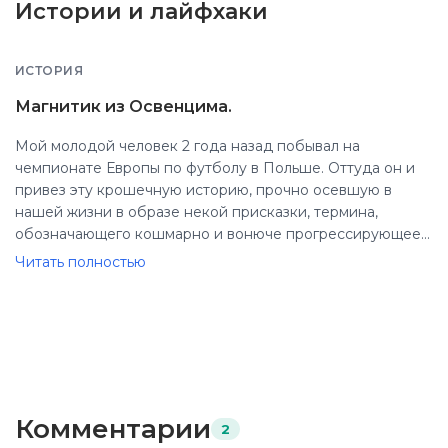
Истории и лайфхаки
ИСТОРИЯ
Магнитик из Освенцима.
Мой молодой человек 2 года назад побывал на
чемпионате Европы по футболу в Польше. Оттуда он и
привез эту крошечную историю, прочно осевшую в
нашей жизни в образе некой присказки, термина,
обозначающего кошмарно и вонюче прогрессирующее
гниение нашего общества и мира в целом. Когда
Читать полностью
очередной раз до нас доносятся нелепые и отвратные
вести из чьего-нибудь говноящика или еще откуда,
рушащие все мои, например, представления о жизни,
поведении нормальных людей и т.д., я поворачиваюсь к
Андрею, развожу руки и, скривив губы, говорю -
"магнитик из Освенцима". А история ж вот о чем.
На чемпионат приехало множество людей со всех
Комментарии
2
городов нашей Родины, и как-то (стихийно или, может, и