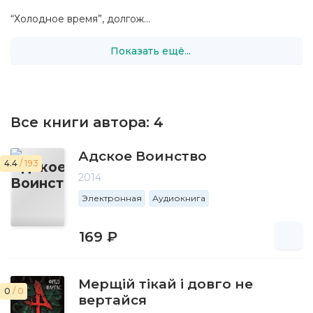
“Холодное время”, долгож...
Показать ещё...
Все книги автора:
4
Адское Воинство
4.4
/ 193
2014
Электронная
Аудиокнига
169 ₽
Мерщій тікай і довго не
0
/ 0
вертайся