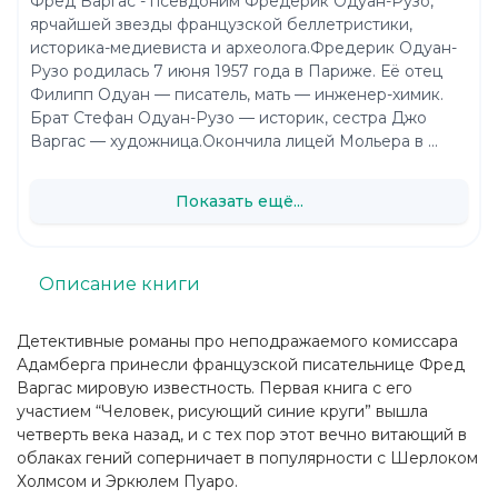
Фред Варгас - псевдоним Фредерик Одуан-Рузо,
ярчайшей звезды французской беллетристики,
историка-медиевиста и археолога.Фредерик Одуан-
Рузо родилась 7 июня 1957 года в Париже. Её отец
Филипп Одуан — писатель, мать — инженер-химик.
Брат Стефан Одуан-Рузо — историк, сестра Джо
Варгас — художница.Окончила лицей Мольера в ...
Показать ещё...
Описание книги
Детективные романы про неподражаемого комиссара
Адамберга принесли французской писательнице Фред
Варгас мировую известность. Первая книга с его
участием “Человек, рисующий синие круги” вышла
четверть века назад, и с тех пор этот вечно витающий в
облаках гений соперничает в популярности с Шерлоком
Холмсом и Эркюлем Пуаро.