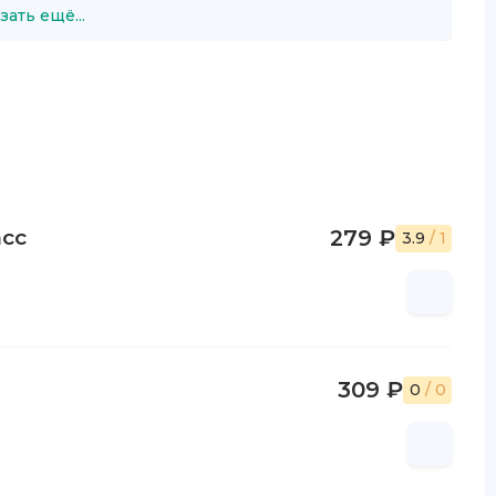
зать ещё...
асс
279 ₽
3.9
/ 1
309 ₽
0
/ 0