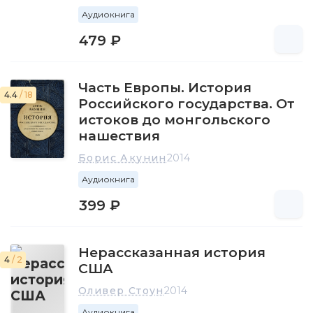
Аудиокнига
479 ₽
Часть Европы. История
4.4
/ 18
Российского государства. От
истоков до монгольского
нашествия
Борис Акунин
2014
Аудиокнига
399 ₽
Нерассказанная история
4
/ 2
США
Оливер Стоун
2014
Аудиокнига