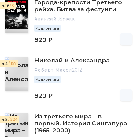
Города-крепости Третьего
4.19
/ 0
рейха. Битва за фестунги
Алексей Исаев
Аудиокнига
920 ₽
Николай и Александра
4.4
/ 157
Роберт Масси
2012
Аудиокнига
920 ₽
Из третьего мира – в
4.5
/ 524
первый. История Сингапура
(1965–2000)