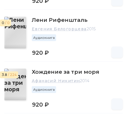
920 ₽
Лени Рифеншталь
0
/ 0
Евгения Белогорцева
2015
Аудиокнига
920 ₽
Хождение за три моря
3.8
/ 224
Афанасий Никитин
2014
Аудиокнига
920 ₽