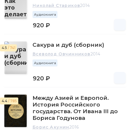
Николай Стариков
2014
Аудиокнига
920 ₽
Сакура и дуб (сборник)
4.5
/ 741
Всеволод Овчинников
2014
Аудиокнига
920 ₽
Между Азией и Европой.
4.4
/ 785
История Российского
государства. От Ивана III до
Бориса Годунова
Борис Акунин
2016