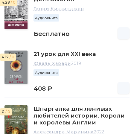
4.28
/ 0
Генри Киссинджер
Аудиокнига
Бесплатно
21 урок для XXI века
4.17
/ 0
Юваль Харари
2019
Аудиокнига
408 ₽
Шпаргалка для ленивых
0
/ 0
любителей истории. Короли
и королевы Англии
Александра Маринина
2022