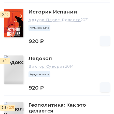
История Испании
0
/ 0
Артуро Перес-Реверте
2021
Аудиокнига
920 ₽
Ледокол
0
/ 0
Виктор Суворов
2014
Аудиокнига
920 ₽
Геополитика: Как это
3.9
/ 231
делается