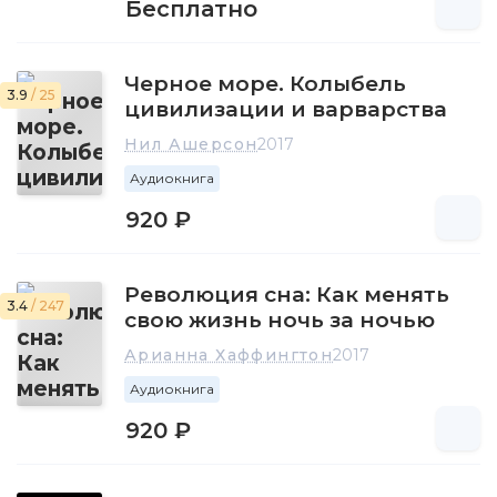
Бесплатно
Черное море. Колыбель
3.9
/ 25
цивилизации и варварства
Нил Ашерсон
2017
Аудиокнига
920 ₽
Революция сна: Как менять
3.4
/ 247
свою жизнь ночь за ночью
Арианна Хаффингтон
2017
Аудиокнига
920 ₽