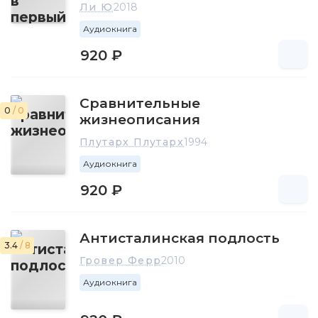
Ли Ю
2018
Аудиокнига
920 ₽
Сравнительные
0
/ 0
жизнеописания
Плутарх Плутарх
1994
Аудиокнига
920 ₽
Антисталинская подлость
3.4
/ 8
Гровер Ферр
2010
Аудиокнига