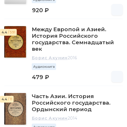
920 ₽
Между Европой и Азией.
4.4
/ 591
История Российского
государства. Семнадцатый
век
Борис Акунин
2016
Аудиокнига
479 ₽
Часть Азии. История
4.4
/ 11
Российского государства.
Ордынский период
Борис Акунин
2014
Аудиокнига