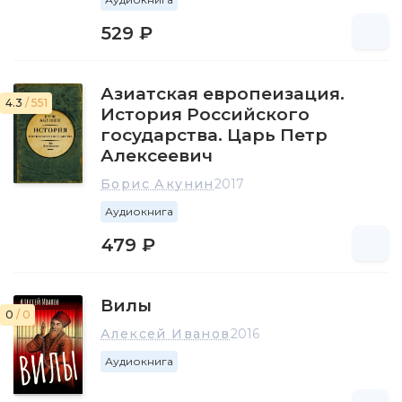
529 ₽
Азиатская европеизация.
4.3
/ 551
История Российского
государства. Царь Петр
Алексеевич
Борис Акунин
2017
Аудиокнига
479 ₽
Вилы
0
/ 0
Алексей Иванов
2016
Аудиокнига