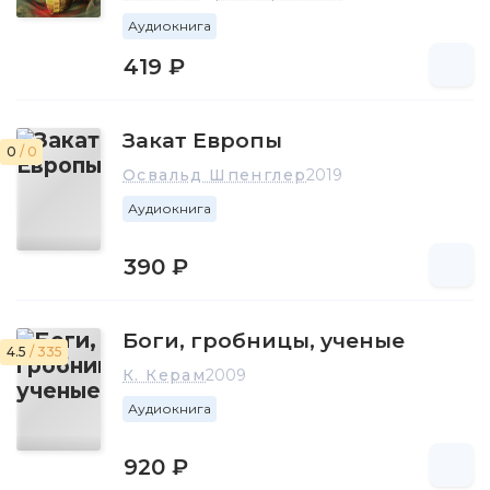
Аудиокнига
419 ₽
Закат Европы
0
/ 0
Освальд Шпенглер
2019
Аудиокнига
390 ₽
Боги, гробницы, ученые
4.5
/ 335
К. Керам
2009
Аудиокнига
920 ₽