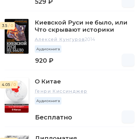
529 ₽
Киевской Руси не было, или
3.5
/ 0
Что скрывают историки
Алексей Кунгуров
2014
Аудиокнига
920 ₽
О Китае
4.05
/ 0
Генри Киссинджер
Аудиокнига
Бесплатно
Дипломатия