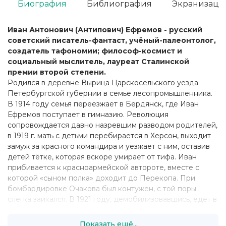
Биография
Библиография
Экранизаци
Иван Антонович (Антипович) Ефремов - русский
советский писатель-фантаст, учёный-палеонтолог,
создатель тафономии; философ-космист и
социальный мыслитель, лауреат Сталинской
премии второй степени.
Родился в деревне Вырица Царскосельского уезда
Петербургской губернии в семье лесопромышленника.
В 1914 году семья переезжает в Бердянск, где Иван
Ефремов поступает в гимназию. Революция
сопровождается давно назревшим разводом родителей,
в 1919 г. мать с детьми перебирается в Херсон, выходит
замуж за красного командира и уезжает с ним, оставив
детей тётке, которая вскоре умирает от тифа. Иван
прибивается к красноармейской автороте, вместе с
которой «сыном полка» доходит до Перекопа. При
бомбардировке Очакова был контужен, с той поры
слегка заикался. В 1921 году, демобилизовавшись, едет в
Петроград с твёрдым намерением учиться и, благодаря
бескорыстной помощи учителей, оканчивает школу за
Показать ещё...