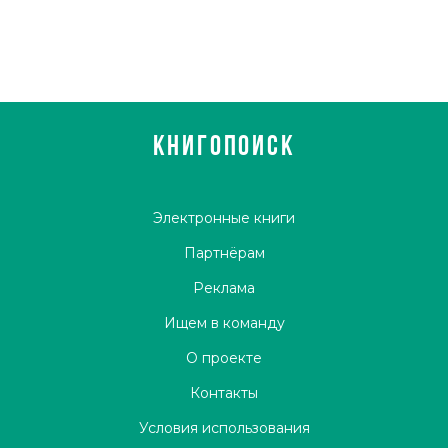
эволюцию мысли писателя - от искреннего энтузиазма
("Туманность Андромеды") до тревожного скептицизма
("Час Быка").
5 октября 1972 года Иван Антонович Ефремов ушел из
жизни. Он похоронен на Комаровском кладбище Санкт-
Петербурга.
КНИГОПОИСК
источник: википедия
Электронные книги
Партнёрам
Реклама
Ищем в команду
О проекте
Контакты
Условия использования