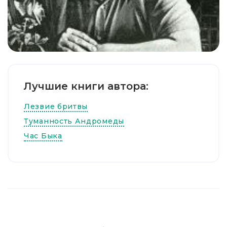
Лучшие книги автора:
Лезвие бритвы
Туманность Андромеды
Час Быка