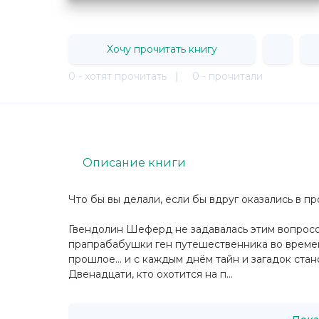
Хочу прочитать книгу
0 - хотят прочитать
|
0 - прочитали
Описание книги
Что бы вы делали, если бы вдруг оказались в п
Гвендолин Шеферд не задавалась этим вопросом
прапрабабушки ген путешественника во времен
прошлое… и с каждым днём тайн и загадок стан
Двенадцати, кто охотится на п...