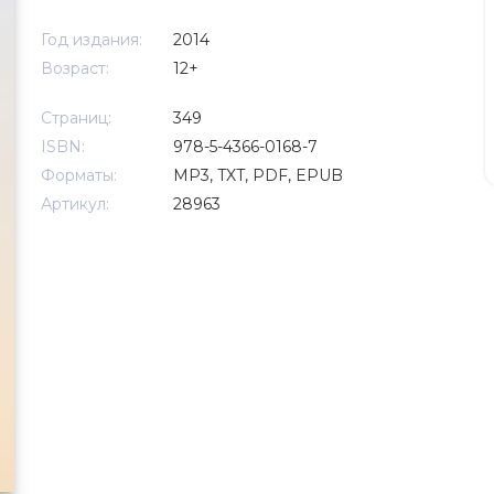
Год издания:
2014
Возраст:
12+
Страниц:
349
ISBN:
978-5-4366-0168-7
Форматы:
MP3, TXT, PDF, EPUB
Артикул:
28963