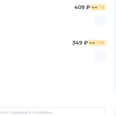
409 ₽
4.4
/ 12
349 ₽
4.4
/ 124
огут содержать спойлеры...