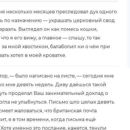
ня несколько месяцев преследовал дух одного
ать по назначению — украшать церковный свод
Азраэль. Выглядел он как помесь кошки,
что я его вижу, а главное — слышу, то так
л за мной хвостиком, балаболил ни о чём при
ть хотел в моей кроватке.
ор, — было написано на листе, — сегодня мне
ко мне девять недель. Диву даёшься такой
путь проделал Ваш занимательный доклад о
могла не улыбнуться. Письмо шло целых девять
 смеет жаловаться, что британская почта
ит, я в том времени, когда письма ещё
Хотя именно это послание, кажется, тянули