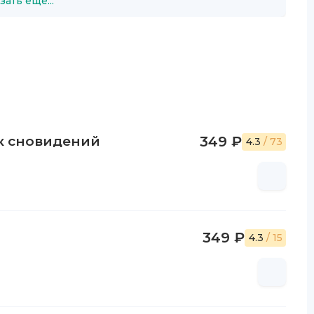
зать ещё...
к сновидений
349 ₽
4.3
/ 73
349 ₽
4.3
/ 15