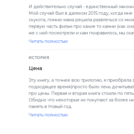
И действительно случай - единственный законн
Мой случай был в далеком 2015 году, когда мне
скукота, помню мама решила развлечься со мной
первую часть фильм про какие то камни (как она
же с ней посмотрели и нам понравилось, мы ска
Лето шло, а продолжение мне очень-очень хотело
Читать полностью
прочитать книгу, с криками и орами давалась шко
Интересно же, чем все закончилось, и я взяла 
ИСТОРИЯ
последнюю книгу (" Изумрудная книга") но мы 
отличаются поэтому нельзя читать сразу после
Цена
Я тогда, помню, сидела до 4 часов утра и упивалась этой первой к
понравилась книга, история и читать, тоже очен
Эту книгу, а точнее всю трилогию, я приобрела за год до того как решилась прочитать. Бе
И с того дня я не расставалась с книгами. Сер
подходящее время(просто было лень дочитывать 
пошло поехало....
про цены. Первая и вторая книга стоили по пят
Вот так я обязана этой прекрасной книге своим
Обидно что некоторые их покупают за более ни
память в Новый год.
Читать полностью