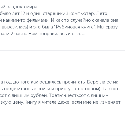
ый владыка мира.
 было лет 12 и один старенький компьютер. Лето,
 какими-то фильмами. И как то случайно скачала она
 выразилась) и это была "Рубиновая книга". Мы сразу
чали 2 часть. Нам понравилась и она.
сь узнать. А я была из тех детей что не заставить
льная литература, или вообще не давалась, но тут...
мамин планшет скачала приложение литрес и закачала
посовещались и решили что книги и фильмы всегда
днюю книгу, нужно прочитать первые две.
нигой, мне так понравилось! Очень
ь понравилось.
регла ее на
ия Таймлесс прочиталась меньше чем за неделю. А потом
недочитанные книги и приступать к новым). Так вот,
ьсот с лишним рублей. Третья-шестьсот с лишним.
 путешествием в мир книг. )
зкую цену.Книгу я читала даже, если мне не изменяет