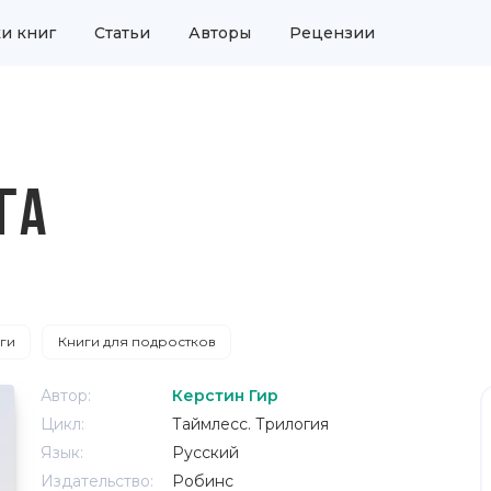
и книг
Статьи
Авторы
Рецензии
ГА
ги
Книги для подростков
Автор:
Керстин Гир
Цикл:
Таймлесс. Трилогия
Язык:
Русский
Издательство:
Робинс