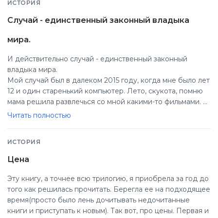
ИСТОРИЯ
Случай - единственный законный владыка
мира.
И действительно случай - единственный законный
владыка мира.
Мой случай был в далеком 2015 году, когда мне было лет
12 и один старенький компьютер. Лето, скукота, помню
мама решила развлечься со мной какими-то фильмами. И
как то случайно скачала она первую часть фильм про
Читать полностью
какие то камни (как она выразилась) и это была
"Рубиновая книга". Мы сразу же с ней посмотрели и нам
ИСТОРИЯ
понравилось, мы скачали 2 часть. Нам понравилась и она.
Лето шло, а продолжение мне очень-очень хотелось
Цена
узнать. А я была из тех детей что не заставить прочитать
книгу, с криками и орами давалась школьная литература,
Эту книгу, а точнее всю трилогию, я приобрела за год до
или вообще не давалась, но тут... Интересно же, чем все
того как решилась прочитать. Берегла ее на подходящее
закончилось, и я взяла мамин планшет скачала
время(просто было лень дочитывать недочитанные
приложение литрес и закачала последнюю книгу ("
книги и приступать к новым). Так вот, про цены. Первая и