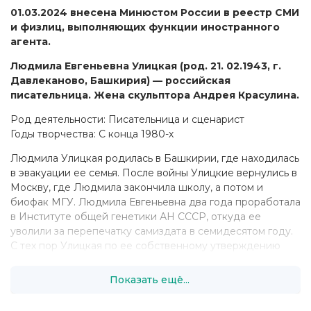
01.03.2024 внесена Минюстом России в реестр СМИ
и физлиц, выполняющих функции иностранного
агента.
Людмила Евгеньевна Улицкая (род. 21. 02.1943, г.
Давлеканово, Башкирия) — российская
писательница. Жена скульптора Андрея Красулина.
Род деятельности: Писательница и сценарист
Годы творчества: С конца 1980-х
Людмила Улицкая родилась в Башкирии, где находилась
в эвакуации ее семья. После войны Улицкие вернулись в
Москву, где Людмила закончила школу, а потом и
биофак МГУ. Людмила Евгеньевна два года проработала
в Институте общей генетики АН СССР, откуда ее
уволили за перепечатку самиздата в семидесятом году.
С тех пор Улицкая по ее собственному утверждению
никогда не ходила на государственную службу: она
работала завлитом Камерного еврейского музыкального
Показать ещё...
театра, писала очерки, детские пьесы, инсценировки для
радио, детского и кукольного театров, рецензировала