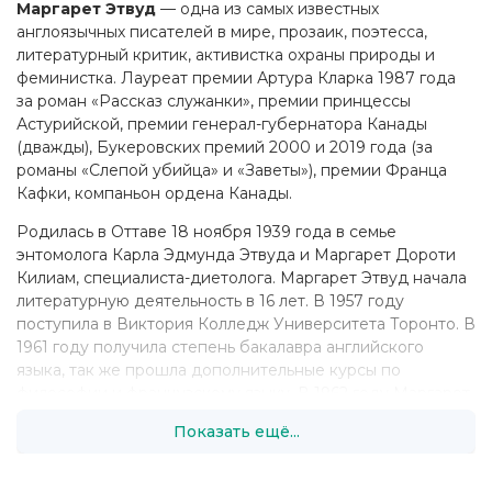
Маргарет Этвуд
— одна из самых известных
англоязычных писателей в мире, прозаик, поэтесса,
литературный критик, активистка охраны природы и
феминистка. Лауреат премии Артура Кларка 1987 года
за роман «Рассказ служанки», премии принцессы
Астурийской, премии генерал-губернатора Канады
(дважды), Букеровских премий 2000 и 2019 года (за
романы «Слепой убийца» и «Заветы»), премии Франца
Кафки, компаньон ордена Канады.
Родилась в Оттаве 18 ноября 1939 года в семье
энтомолога Карла Эдмунда Этвуда и Маргарет Дороти
Килиам, специалиста-диетолога. Маргарет Этвуд начала
литературную деятельность в 16 лет. В 1957 году
поступила в Виктория Колледж Университета Торонто. В
1961 году получила степень бакалавра английского
языка, так же прошла дополнительные курсы по
философии и французскому языку. В 1962 году Маргарет
получила степень магистра в Колледже Рэдклиффа
Показать ещё...
Гарвардского Университета в Массачусетсе. Она
продолжала учебу еще в течение двух лет, но не
закончила свою докторскую диссертацию.