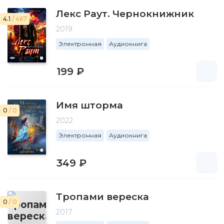
Лекс Раут. Чернокнижник
4.1
/ 467
2019
Электронная
Аудиокнига
199 ₽
Имя шторма
0
/ 0
2022
Электронная
Аудиокнига
349 ₽
Тропами вереска
0
/ 0
2017