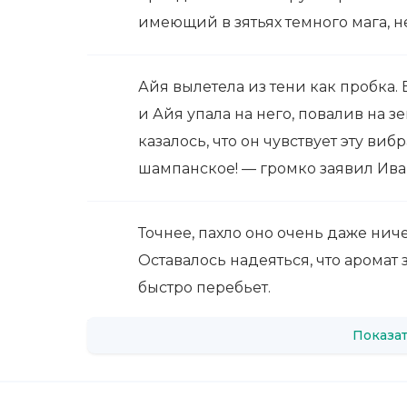
имеющий в зятьях темного мага, не
Айя вылетела из тени как пробка.
и Айя упала на него, повалив на з
казалось, что он чувствует эту ви
шампанское! — громко заявил Ив
Точнее, пахло оно очень даже ниче
Оставалось надеяться, что аромат
быстро перебьет.
Показат