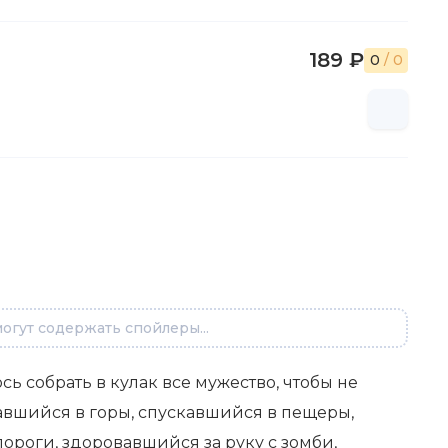
189 ₽
0
/ 0
огут содержать спойлеры...
ь собрать в кулак все мужество, чтобы не
равшийся в горы, спускавшийся в пещеры,
роги, здоровавшийся за руку с зомби,