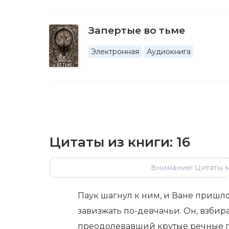
Запертые во тьме
Электронная
Аудиокнига
Цитаты из книги:
16
Внимание! Цитаты м
Паук шагнул к ним, и Ване пришлос
завизжать по-девчачьи. Он, взби
преодолевавший крутые речные по