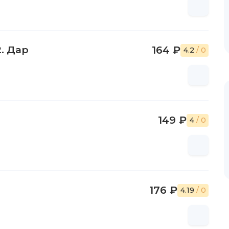
. Дар
164 ₽
4.2
/ 0
149 ₽
4
/ 0
176 ₽
4.19
/ 0