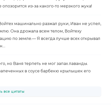
 опозорится из-за какого-то мерзкого жука!
 Войтех машинально разжал руки, Иван не успел,
емлю. Она дрожала всем телом, Войтеху
брацию по земле.— Я всегда лучше всех открывал
ан…
го, но Ваня терпеть не мог запах лаванды.
 запеченных в соусе барбекю крылышек его
ь все цитаты