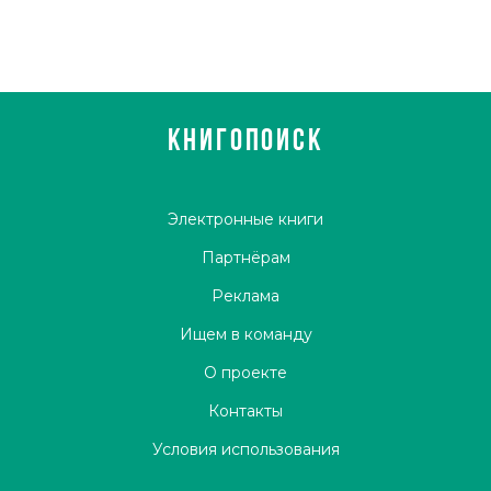
подлинным откровением явилась для меня его работа
«Маленькая книжка о большой памяти (Ум мнемониста)»,
опубликованная по-английски в 1968 году.
КНИГОПОИСК
Электронные книги
Партнёрам
Реклама
Ищем в команду
О проекте
Контакты
Условия использования