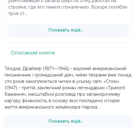
уничтожившего запасы шерсти, отец работал на
стройке, где его тяжело покалечило. Вскоре погибли
трое ст...
Показать ещё...
Описание книги
Теодор Драйзер (1871—1945) – відомий американський
письменник і громадський діяч, чиїми творами вже понад
сто років захоплюються читачі в усьому світі. «Стоїк»
(1947) – третій, заключний роман легендарної «Трилогії
бажання», масштабної розповіді про запаморочливу
кар’єру фінансиста, в основу якої покладено історію
життя американського мільйонера Чарлза...
Показать ещё...