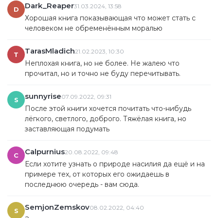
Dark_Reaper
31.03.2024, 13:58
быть может, только за одним исключением. Это самое
D
Хорошая книга показывающая что может стать с
страшное произведение из когда-либо мною
человеком не обременённым моралью
прочитанных. Жуткие моменты. Мать моя женщина.
Эмоций было море. Надеюсь, что одногруппница тоже
TarasMladich
прочтет его однажды, когда придет время,
21.02.2023, 10:30
T
пересказывать я ничего не буду, не люблю говорить о
Неплохая книга, но не более. Не жалею что
произведениях, которые полюбились/задели/запали и
прочитал, но и точно не буду перечитывать.
т.д., да и не перескажешь такое. Думаю, что не раз
вернусь к этой книге, но только через несколько лет,
sunnyrise
07.09.2022, 09:31
S
раньше вряд ли буду готова.
После этой книги хочется почитать что-нибудь
лёгкого, светлого, доброго. Тяжёлая книга, но
заставляющая подумать
Calpurnius
20.08.2022, 09:48
C
Если хотите узнать о природе насилия да ещё и на
примере тех, от которых его ожидаешь в
последнюю очередь - вам сюда.
SemjonZemskov
08.02.2022, 04:40
S