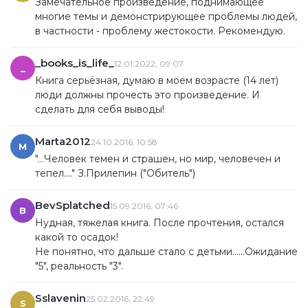
Замечательное произведение, поднимающее
многие темы и демонстрирующее проблемы людей,
в частности - проблему жестокости. Рекомендую.
_books_is_life_
12.01.2022, 09:07
_
Книга серьёзная, думаю в моем возрасте (14 лет)
люди должны прочесть это произведение. И
сделать для себя выводы!
Marta2012
24.10.2016, 10:58
M
"...Человек темен и страшен, но мир, человечен и
тепел...." З.Прилепин ("Обитель")
BevSplatched
15.09.2016, 07:46
B
Нудная, тяжелая книга. После прочтения, остался
какой то осадок!
Не понятно, что дальше стало с детьми......Ожидание
"5", реальность "3".
Sslavenin
25.02.2016, 22:49
S