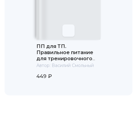
ПП для ТП.
Правильное питание
для тренировочного
процесса
Автор:
Василий Смольный
449 ₽