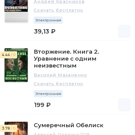
Андрей Красников
Скачать бесплатно
Электронная
39,13 ₽
Вторжение. Книга 2.
4.44
/ 0
Уравнение с одним
неизвестным
Василий Маханенко
Скачать бесплатно
Электронная
199 ₽
Сумеречный Обелиск
3.78
/ 0
Алексей Осадчук
2018