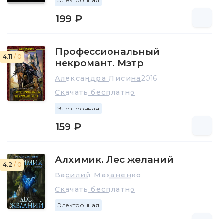
Электронная
199 ₽
Профессиональный
4.11
/ 0
некромант. Мэтр
Александра Лисина
2016
Скачать бесплатно
Электронная
159 ₽
Алхимик. Лес желаний
4.2
/ 0
Василий Маханенко
Скачать бесплатно
Электронная