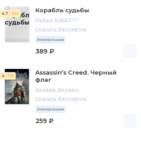
Корабль судьбы
4.7
/ 304
Робин Хобб
2017
Скачать бесплатно
Электронная
389 ₽
Assassin's Creed. Черный
4
/ 130
флаг
Оливер Боуден
Скачать бесплатно
Электронная
259 ₽