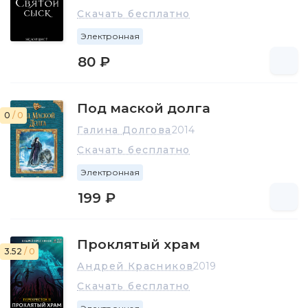
Скачать бесплатно
Электронная
80 ₽
Под маской долга
0
/ 0
Галина Долгова
2014
Скачать бесплатно
Электронная
199 ₽
Проклятый храм
3.52
/ 0
Андрей Красников
2019
Скачать бесплатно