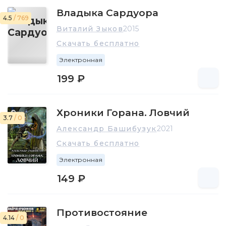
Владыка Сардуора
4.5
/ 769
Виталий Зыков
2015
Скачать бесплатно
Электронная
199 ₽
Хроники Горана. Ловчий
3.7
/ 0
Александр Башибузук
2021
Скачать бесплатно
Электронная
149 ₽
Противостояние
4.14
/ 0