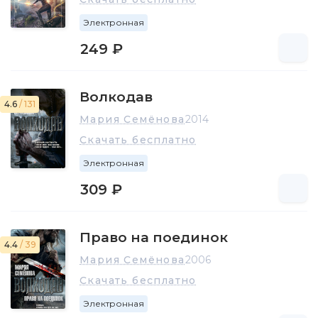
Электронная
249 ₽
Волкодав
4.6
/ 131
Мария Семёнова
2014
Скачать бесплатно
Электронная
309 ₽
Право на поединок
4.4
/ 39
Мария Семёнова
2006
Скачать бесплатно
Электронная