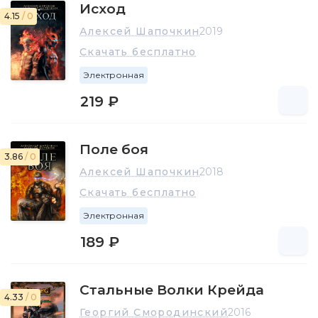
Исход
4.15
/ 0
Алексей Шапочкин
2019
Скачать бесплатно
Электронная
219 ₽
Поле боя
3.86
/ 0
Алексей Шапочкин
2018
Скачать бесплатно
Электронная
189 ₽
Стальные Волки Крейда
4.33
/ 0
Георгий Смородинский
2016