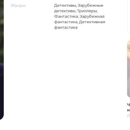
Жанры:
Детективы
,
Зарубежные
детективы
,
Триллеры
,
Фантастика
,
Зарубежная
фантастика
,
Детективная
фантастика
Ч
н
П