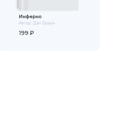
Инферно
Автор:
Дэн Браун
199 ₽