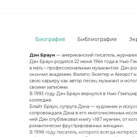
Биография
Библиография
Эк
Дэн Браун
— американский писатель, журналис
Дэн Браун родился 22 июня 1964 года в Нью-Гэ
а мать – профессиональным музыкантом. Дэн ро
окончил академию Филипс-Экзетер и Амхэрст-ко
свою карьеру как автор песен, музыкант и испо
своими записями.
В 1993 году Дэн Браун вернулся в Нью-Гэмпшир 
колледже.
Блайт Браун, супруга Дэна — художник и искус
сопровождала Дэна в его многочисленных иссле
ней Дэн опубликовал книгу «187 мужчин, от ко
романтически фрустрированных женщин».
В 1998 году писатель, которого всегда интерес