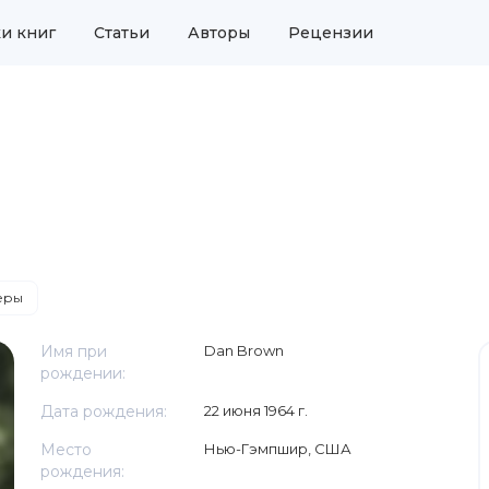
и книг
Статьи
Авторы
Рецензии
еры
Имя при
Dan Brown
рождении:
Дата рождения:
22 июня 1964 г.
Место
Нью-Гэмпшир, США
рождения: