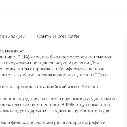
ранизации
Сайты и соц. сети
т, музыкант.
мпшире (США), отец его был профессором математики,
с в окружении парадоксов науки и религии. Дэн
лледж, затем отправился в Калифорнию, где начал
лнитель, выпустил несколько компакт-дисков (CD) со
и стал преподавать английский язык в Амхэрст-
ствовед сотрудничала с ним в научных исследованиях и
довательских путешествиях. В 1995 году совместно с
торых следует держаться подальше: путеводитель для
овали философия, история религии, криптография и